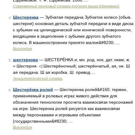
Ефремовой. Т. Ф. Ефремова. 2000 …
Современный толковый словарь русского языка Ефремовой
Шестеренка
— Зубчатая передача Зубчатое колесо (обыв.
4
шестерня) основная деталь зубчатой передачи в виде диска
с зубьями на цилиндрической или конической поверхности,
входящими в зацепление с зубьями другого зубчатого
колеса. В машиностроении принято малое&#8230; …
Википедия
шестеренка
— ШЕСТЕРЁНКА и; мн. род. нок, дат. нкам; ж.
5
= Шестерня. ◁ Шестерёночный; шестерёнчатый, ая, ое. Ш
ая передача. Ш ая коробка. Ш. привод …
Энциклопедический словарь
Шестерёнка ролей
— Шестеренка ролей&#160; термин,
6
применяемый в ролевых играх живого действия для
обозначения технологии просчета взаимосвязи персонажей
на игре. Шестеренка ролей рисуется как взаимосвязи
между персонажами и игровыми объектами
(государственными&#8230; …
Википедия