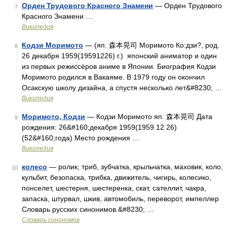
Орден Трудового Красного Знамени
— Орден Трудового
7
Красного Знамени …
Википедия
Кодзи Моримото
— (яп. 森本晃司 Моримото Ко:дзи?, род.
8
26 декабря 1959(19591226) г.) японский аниматор и один
из первых режиссёров аниме в Японии. Биография Кодзи
Моримото родился в Вакаяме. В 1979 году он окончил
Осакскую школу дизайна, а спустя несколько лет&#8230; …
Википедия
Моримото, Кодзи
— Кодзи Моримото яп. 森本晃司 Дата
9
рождения: 26&#160;декабря 1959(1959 12 26)
(52&#160;года) Место рождения …
Википедия
колесо
— ролик; триб, зубчатка, крыльчатка, маховик, коло,
10
кульбит, безопаска, трибка, движитель, чигирь, колесико,
понселет, шестерня, шестеренка, скат, сателлит, чакра,
запаска, штурвал, шкив, автомобиль, переворот, импеллер
Словарь русских синонимов.&#8230; …
Словарь синонимов